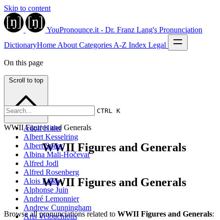
Skip to content
YouPronounce.it - Dr. Franz Lang's Pronunciation
Dictionary
Home
About
Categories
A-Z Index
Legal
On this page
Scroll to top
CTRL K
WWII Figures and Generals
Adolf Hitler
Albert Kesselring
WWII Figures and Generals
Albert Speer
Albina Mali-Hočevar
Alfred Jodl
Alfred Rosenberg
WWII Figures and Generals
Alois Liška
Alphonse Juin
André Lemonnier
Andrew Cunningham
Browse all pronunciations related to
WWII Figures and Generals
:
Aris Velouchiotis